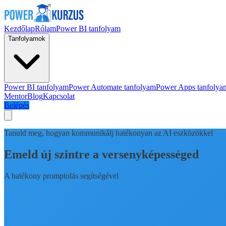
Kezdőlap
Rólam
Power BI tanfolyam
Tanfolyamok
Power BI tanfolyam
Power Automate tanfolyam
Power Apps tanfolya
Mentor
Blog
Kapcsolat
Belépés
Tanuld meg, hogyan kommunikálj hatékonyan az AI eszközökkel
Emeld új szintre a versenyképességed
A hatékony promptolás segítségével