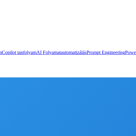
m
Copilot tanfolyam
AI Folyamatautomatizálás
Prompt Engineering
Powe