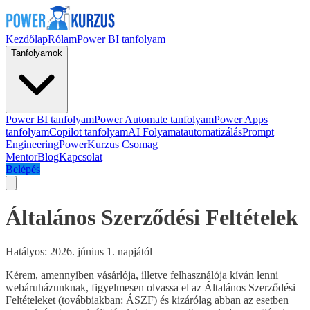
Kezdőlap
Rólam
Power BI tanfolyam
Tanfolyamok
Power BI tanfolyam
Power Automate tanfolyam
Power Apps
tanfolyam
Copilot tanfolyam
AI Folyamatautomatizálás
Prompt
Engineering
PowerKurzus Csomag
Mentor
Blog
Kapcsolat
Belépés
Általános Szerződési Feltételek
Hatályos: 2026. június 1. napjától
Kérem, amennyiben vásárlója, illetve felhasználója kíván lenni
webáruházunknak, figyelmesen olvassa el az Általános Szerződési
Feltételeket (továbbiakban: ÁSZF) és kizárólag abban az esetben