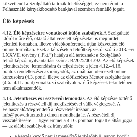
közvetlenül a Szolgáltató tartozik felelősséggel; ez nem érinti a
Felhasználó kártyakibocsátó bankjával szemben fennálló jogait.
Élő képzések
4.12.
Élő képzésekre vonatkozó külön szabályok.
A Szolgáltató
időről időre élő, oktató által vezetett képzéseket is meghirdet —
jelenléti formában, illetve videókonferencia útján közvetített élő
online formában. Ezek a képzések a felnőttképzésről szóló 2013. évi
LXXVII. törvény („Fkt.”) hatálya alá tartoznak; a Szolgáltató
felnőttképzői nyilvántartási száma: B/2025/001392. Az élő képzések
jelentkezésére, lemondására és teljesítésére a jelen 4.12.–4.16.
pontok rendelkezései az irányadók; az önállóan ütemezett online
kurzusokra (4.3. pont), illetve az előfizetéses Mentor szolgáltatásra
(4.6.–4.11. pont) vonatkozó szabályok az élő képzések tekintetében
nem alkalmazandók.
4.13.
Jelentkezés és résztvevői lemondás.
Az élő képzésre történő
jelentkezés a részvételi díj megfizetésével válik véglegessé. A
Felhasználó/Megrendelő a részvételét írásban, az
info@powerkurzus.hu címen mondhatja le. A részvételi díj
visszatérítésére — figyelemmel a 4.16. pontban foglalt elállási jogra
— az alábbi szabályok az irányadók:
a képzés kezdő napját megelőző legkésőbb 8. napon közölt