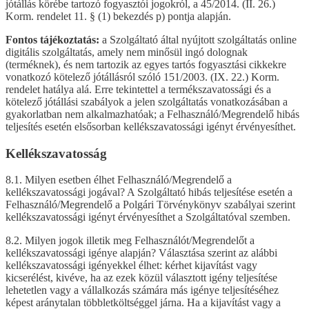
jótállás körébe tartozó fogyasztói jogokról, a 45/2014. (II. 26.)
Korm. rendelet 11. § (1) bekezdés p) pontja alapján.
Fontos tájékoztatás:
a Szolgáltató által nyújtott szolgáltatás online
digitális szolgáltatás, amely nem minősül ingó dolognak
(terméknek), és nem tartozik az egyes tartós fogyasztási cikkekre
vonatkozó kötelező jótállásról szóló 151/2003. (IX. 22.) Korm.
rendelet hatálya alá. Erre tekintettel a termékszavatossági és a
kötelező jótállási szabályok a jelen szolgáltatás vonatkozásában a
gyakorlatban nem alkalmazhatóak; a Felhasználó/Megrendelő hibás
teljesítés esetén elsősorban kellékszavatossági igényt érvényesíthet.
Kellékszavatosság
8.1. Milyen esetben élhet Felhasználó/Megrendelő a
kellékszavatossági jogával? A Szolgáltató hibás teljesítése esetén a
Felhasználó/Megrendelő a Polgári Törvénykönyv szabályai szerint
kellékszavatossági igényt érvényesíthet a Szolgáltatóval szemben.
8.2. Milyen jogok illetik meg Felhasználót/Megrendelőt a
kellékszavatossági igénye alapján? Választása szerint az alábbi
kellékszavatossági igényekkel élhet: kérhet kijavítást vagy
kicserélést, kivéve, ha az ezek közül választott igény teljesítése
lehetetlen vagy a vállalkozás számára más igénye teljesítéséhez
képest aránytalan többletköltséggel járna. Ha a kijavítást vagy a