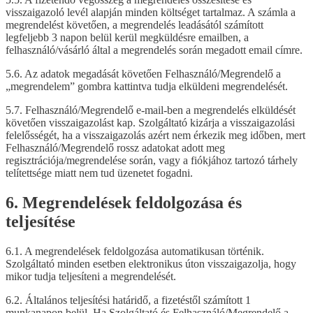
visszaigazoló levél alapján minden költséget tartalmaz. A számla a
megrendelést követően, a megrendelés leadásától számított
legfeljebb 3 napon belül kerül megküldésre emailben, a
felhasználó/vásárló által a megrendelés során megadott email címre.
5.6. Az adatok megadását követően Felhasználó/Megrendelő a
„megrendelem” gombra kattintva tudja elküldeni megrendelését.
5.7. Felhasználó/Megrendelő e-mail-ben a megrendelés elküldését
követően visszaigazolást kap. Szolgáltató kizárja a visszaigazolási
felelősségét, ha a visszaigazolás azért nem érkezik meg időben, mert
Felhasználó/Megrendelő rossz adatokat adott meg
regisztrációja/megrendelése során, vagy a fiókjához tartozó tárhely
telítettsége miatt nem tud üzenetet fogadni.
6. Megrendelések feldolgozása és
teljesítése
6.1. A megrendelések feldolgozása automatikusan történik.
Szolgáltató minden esetben elektronikus úton visszaigazolja, hogy
mikor tudja teljesíteni a megrendelését.
6.2. Általános teljesítési határidő, a fizetéstől számított 1
munkanapon belül. Ha Szolgáltató és Felhasználó/Megrendelő a