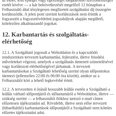
az életet, testi épséget vagy egészséget megkárosító szerződésszegés
esetét kivéve — a kár bekövetkezését megelőző 12 hónapban a
Felhasználó által ténylegesen megfizetett szolgáltatási díj összegére
korlátozódik. A jelen pont szerinti korlátozások nem érintik a
fogyasztót a fogyasztóvédelmi jogszabályok alapján megillető,
kötelezően alkalmazandó jogokat.
12. Karbantartás és szolgáltatás-
elérhetőség
12.1. A Szolgáltató jogosult a Weboldalon és a kapcsolódó
rendszereken tervezett karbantartási, fejlesztési, illetve frissítési
műveleteket végezni, amelyek a szolgáltatás átmeneti szünetelésével
vagy korlátozott elérhetőségével járhatnak. A tervezett
karbantartásokat a Szolgáltató lehetőség szerint olyan időpontokra
ütemezi (jellemzően 22:00 és 06:00 óra között), amikor az a
Felhasználói kört a lehető legkevésbé érinti.
12.2. A tervezetten 4 óránál hosszabb leállás esetén a Szolgáltató a
leállás várható időpontjáról és időtartamáról a Weboldalon, illetve —
szükség szerint — a felhasználói fiókhoz tartozó e-mail címen
előzetesen tájékoztatást ad. Rövidebb, illetve nem előre tervezett
(hibaelhárító) karbantartások időpontjáról a Szolgáltató nem köteles
előzetes tájékoztatást adni.