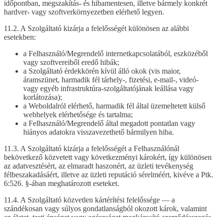
időpontban, megszakítás- és hibamentesen, illetve bármely konkrét
hardver- vagy szoftverkörnyezetben elérhető legyen.
11.2. A Szolgáltató kizárja a felelősségét különösen az alábbi
esetekben:
a Felhasználó/Megrendelő internetkapcsolatából, eszközéből
vagy szoftvereiből eredő hibák;
a Szolgáltató érdekkörén kívül álló okok (vis maior,
áramszünet, harmadik fél tárhely-, fizetési, e-mail-, videó-
vagy egyéb infrastruktúra-szolgáltatójának leállása vagy
korlátozása);
a Weboldalról elérhető, harmadik fél által üzemeltetett külső
webhelyek elérhetősége és tartalma;
a Felhasználó/Megrendelő által megadott pontatlan vagy
hiányos adatokra visszavezethető bármilyen hiba.
11.3. A Szolgáltató kizárja a felelősségét a Felhasználónál
bekövetkező közvetett vagy következményi károkért, így különösen
az adatvesztésért, az elmaradt haszonért, az üzleti tevékenység
félbeszakadásáért, illetve az üzleti reputáció sérelméért, kivéve a Ptk.
6:526. §-ában meghatározott eseteket.
11.4. A Szolgáltató közvetlen kártérítési felelőssége — a
szándékosan vagy súlyos gondatlanságból okozott károk, valamint