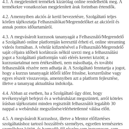
4.1. A megjelenített termékek kizárólag online rendelhetők meg. A
termékekre vonatkozóan megjelenített árak forintban értendők.
4.2. Amennyiben akciós ár kerül bevezetésre, Szolgáltató teljes
körűen tájékoztatja Felhasználókat/Megrendelőket az akcióról és
annak pontos időtartamáról.
4.3. A megvásárolt kurzusok tananyagát a Felhasználó/Megrendelő
a Szolgáltató online platformján keresztül érheti el, online streaming
videós formában. A vételár kifizetésével a Felhasználó/Megrendelő
saját céljaira időbeli korlátozás nélkül szerzi meg a felhasználási
jogot a Szolgáltató platformján való elérés keretei között; a
kurzustartalmat nem értékesítheti, nem másolhatja, és további
felhasználók részére nem adhatja át. A Szolgáltató fenntartja a jogot,
hogy a kurzus tananyagát időről időre frissítse, korszerűsítse vagy
egyes részeit visszavonja, amennyiben azt a platform fejlesztése,
illetve a tananyag aktualitása indokolja.
4.4. Abban az esetben, ha a Szolgáltató úgy dönt, hogy
tevékenységét befejezi és a webáruházat megszünteti, arról köteles
írásban tájékoztatni minden regisztrált felhasználót legalább 30
nappal a webáruház megszűnése/elérhetetlenné válása előtt.
4.5. A megvásárolt Kurzushoz, illetve a Mentor előfizetéses
szolgáltatáshoz tartozó hozzáférés személyes, egyetlen természetes
személyhez kötött, és harmadik fél részére sem ingyenesen, sem