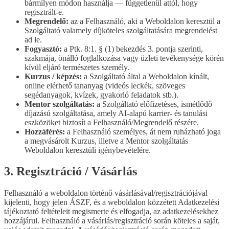
bármilyen módon használja — függetlenül attól, hogy
regisztrált-e.
Megrendelő:
az a Felhasználó, aki a Weboldalon keresztül a
Szolgáltató valamely díjköteles szolgáltatására megrendelést
ad le.
Fogyasztó:
a Ptk. 8:1. § (1) bekezdés 3. pontja szerinti,
szakmája, önálló foglalkozása vagy üzleti tevékenysége körén
kívül eljáró természetes személy.
Kurzus / képzés:
a Szolgáltató által a Weboldalon kínált,
online elérhető tananyag (videós leckék, szöveges
segédanyagok, kvízek, gyakorló feladatok stb.).
Mentor szolgáltatás:
a Szolgáltató előfizetéses, ismétlődő
díjazású szolgáltatása, amely AI-alapú karrier- és tanulási
eszközöket biztosít a Felhasználó/Megrendelő részére.
Hozzáférés:
a Felhasználó személyes, át nem ruházható joga
a megvásárolt Kurzus, illetve a Mentor szolgáltatás
Weboldalon keresztüli igénybevételére.
3. Regisztráció / Vásárlás
Felhasználó a weboldalon történő vásárlásával/regisztrációjával
kijelenti, hogy jelen ÁSZF, és a weboldalon közzétett Adatkezelési
tájékoztató feltételeit megismerte és elfogadja, az adatkezelésekhez
hozzájárul. Felhasználó a vásárlás/regisztráció során köteles a saját,