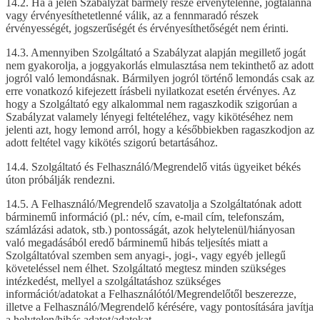
14.2. Ha a jelen Szabályzat bármely része érvénytelenné, jogtalanná
vagy érvényesíthetetlenné válik, az a fennmaradó részek
érvényességét, jogszerűségét és érvényesíthetőségét nem érinti.
14.3. Amennyiben Szolgáltató a Szabályzat alapján megillető jogát
nem gyakorolja, a joggyakorlás elmulasztása nem tekinthető az adott
jogról való lemondásnak. Bármilyen jogról történő lemondás csak az
erre vonatkozó kifejezett írásbeli nyilatkozat esetén érvényes. Az
hogy a Szolgáltató egy alkalommal nem ragaszkodik szigorúan a
Szabályzat valamely lényegi feltételéhez, vagy kikötéséhez nem
jelenti azt, hogy lemond arról, hogy a későbbiekben ragaszkodjon az
adott feltétel vagy kikötés szigorú betartásához.
14.4. Szolgáltató és Felhasználó/Megrendelő vitás ügyeiket békés
úton próbálják rendezni.
14.5. A Felhasználó/Megrendelő szavatolja a Szolgáltatónak adott
bárminemű információ (pl.: név, cím, e-mail cím, telefonszám,
számlázási adatok, stb.) pontosságát, azok helytelenül/hiányosan
való megadásából eredő bárminemű hibás teljesítés miatt a
Szolgáltatóval szemben sem anyagi-, jogi-, vagy egyéb jellegű
követeléssel nem élhet. Szolgáltató megtesz minden szükséges
intézkedést, mellyel a szolgáltatáshoz szükséges
információt/adatokat a Felhasználótól/Megrendelőtől beszerezze,
illetve a Felhasználó/Megrendelő kérésére, vagy pontosítására javítja
a helytelen/hibás adatot/adatokat.