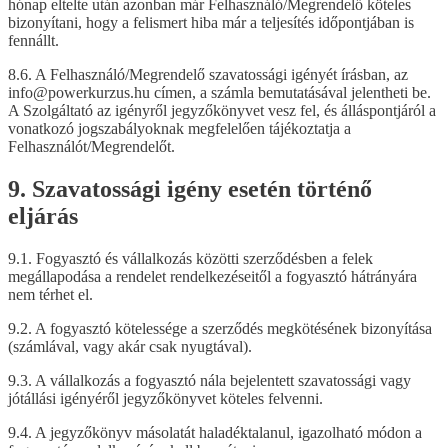
hónap eltelte után azonban már Felhasználó/Megrendelő köteles
bizonyítani, hogy a felismert hiba már a teljesítés időpontjában is
fennállt.
8.6. A Felhasználó/Megrendelő szavatossági igényét írásban, az
info@powerkurzus.hu címen, a számla bemutatásával jelentheti be.
A Szolgáltató az igényről jegyzőkönyvet vesz fel, és álláspontjáról a
vonatkozó jogszabályoknak megfelelően tájékoztatja a
Felhasználót/Megrendelőt.
9. Szavatossági igény esetén történő
eljárás
9.1. Fogyasztó és vállalkozás közötti szerződésben a felek
megállapodása a rendelet rendelkezéseitől a fogyasztó hátrányára
nem térhet el.
9.2. A fogyasztó kötelessége a szerződés megkötésének bizonyítása
(számlával, vagy akár csak nyugtával).
9.3. A vállalkozás a fogyasztó nála bejelentett szavatossági vagy
jótállási igényéről jegyzőkönyvet köteles felvenni.
9.4. A jegyzőkönyv másolatát haladéktalanul, igazolható módon a