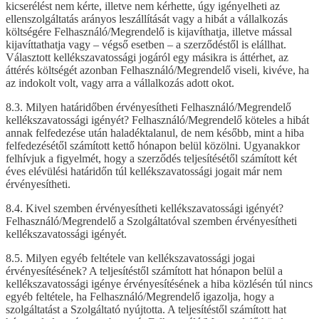
kicserélést nem kérte, illetve nem kérhette, úgy igényelheti az
ellenszolgáltatás arányos leszállítását vagy a hibát a vállalkozás
költségére Felhasználó/Megrendelő is kijavíthatja, illetve mással
kijavíttathatja vagy – végső esetben – a szerződéstől is elállhat.
Választott kellékszavatossági jogáról egy másikra is áttérhet, az
áttérés költségét azonban Felhasználó/Megrendelő viseli, kivéve, ha
az indokolt volt, vagy arra a vállalkozás adott okot.
8.3. Milyen határidőben érvényesítheti Felhasználó/Megrendelő
kellékszavatossági igényét? Felhasználó/Megrendelő köteles a hibát
annak felfedezése után haladéktalanul, de nem később, mint a hiba
felfedezésétől számított kettő hónapon belül közölni. Ugyanakkor
felhívjuk a figyelmét, hogy a szerződés teljesítésétől számított két
éves elévülési határidőn túl kellékszavatossági jogait már nem
érvényesítheti.
8.4. Kivel szemben érvényesítheti kellékszavatossági igényét?
Felhasználó/Megrendelő a Szolgáltatóval szemben érvényesítheti
kellékszavatossági igényét.
8.5. Milyen egyéb feltétele van kellékszavatossági jogai
érvényesítésének? A teljesítéstől számított hat hónapon belül a
kellékszavatossági igénye érvényesítésének a hiba közlésén túl nincs
egyéb feltétele, ha Felhasználó/Megrendelő igazolja, hogy a
szolgáltatást a Szolgáltató nyújtotta. A teljesítéstől számított hat