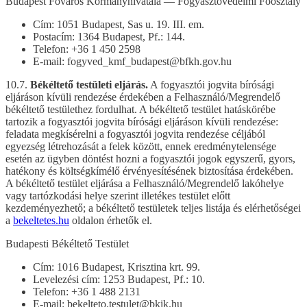
Budapest Főváros Kormányhivatala — Fogyasztóvédelmi Főosztály
Cím: 1051 Budapest, Sas u. 19. III. em.
Postacím: 1364 Budapest, Pf.: 144.
Telefon: +36 1 450 2598
E-mail: fogyved_kmf_budapest@bfkh.gov.hu
10.7.
Békéltető testületi eljárás.
A fogyasztói jogvita bírósági
eljáráson kívüli rendezése érdekében a Felhasználó/Megrendelő
békéltető testülethez fordulhat. A békéltető testület hatáskörébe
tartozik a fogyasztói jogvita bírósági eljáráson kívüli rendezése:
feladata megkísérelni a fogyasztói jogvita rendezése céljából
egyezség létrehozását a felek között, ennek eredménytelensége
esetén az ügyben döntést hozni a fogyasztói jogok egyszerű, gyors,
hatékony és költségkímélő érvényesítésének biztosítása érdekében.
A békéltető testület eljárása a Felhasználó/Megrendelő lakóhelye
vagy tartózkodási helye szerint illetékes testület előtt
kezdeményezhető; a békéltető testületek teljes listája és elérhetőségei
a
bekeltetes.hu
oldalon érhetők el.
Budapesti Békéltető Testület
Cím: 1016 Budapest, Krisztina krt. 99.
Levelezési cím: 1253 Budapest, Pf.: 10.
Telefon: +36 1 488 2131
E-mail: bekelteto.testulet@bkik.hu