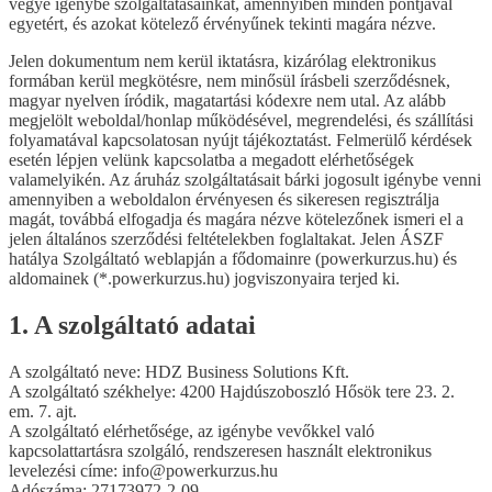
vegye igénybe szolgáltatásainkat, amennyiben minden pontjával
egyetért, és azokat kötelező érvényűnek tekinti magára nézve.
Jelen dokumentum nem kerül iktatásra, kizárólag elektronikus
formában kerül megkötésre, nem minősül írásbeli szerződésnek,
magyar nyelven íródik, magatartási kódexre nem utal. Az alább
megjelölt weboldal/honlap működésével, megrendelési, és szállítási
folyamatával kapcsolatosan nyújt tájékoztatást. Felmerülő kérdések
esetén lépjen velünk kapcsolatba a megadott elérhetőségek
valamelyikén. Az áruház szolgáltatásait bárki jogosult igénybe venni
amennyiben a weboldalon érvényesen és sikeresen regisztrálja
magát, továbbá elfogadja és magára nézve kötelezőnek ismeri el a
jelen általános szerződési feltételekben foglaltakat. Jelen ÁSZF
hatálya Szolgáltató weblapján a fődomainre (powerkurzus.hu) és
aldomainek (*.powerkurzus.hu) jogviszonyaira terjed ki.
1. A szolgáltató adatai
A szolgáltató neve: HDZ Business Solutions Kft.
A szolgáltató székhelye: 4200 Hajdúszoboszló Hősök tere 23. 2.
em. 7. ajt.
A szolgáltató elérhetősége, az igénybe vevőkkel való
kapcsolattartásra szolgáló, rendszeresen használt elektronikus
levelezési címe: info@powerkurzus.hu
Adószáma: 27173972-2-09