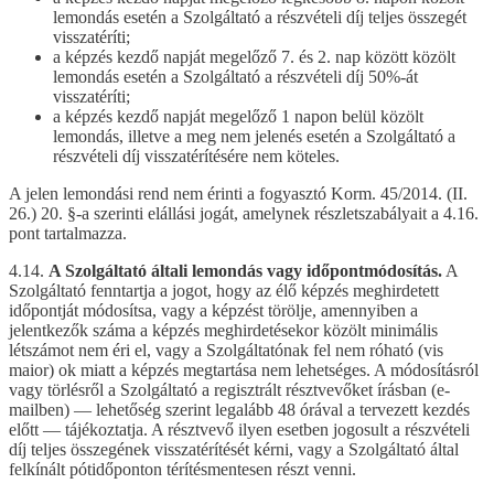
lemondás esetén a Szolgáltató a részvételi díj teljes összegét
visszatéríti;
a képzés kezdő napját megelőző 7. és 2. nap között közölt
lemondás esetén a Szolgáltató a részvételi díj 50%-át
visszatéríti;
a képzés kezdő napját megelőző 1 napon belül közölt
lemondás, illetve a meg nem jelenés esetén a Szolgáltató a
részvételi díj visszatérítésére nem köteles.
A jelen lemondási rend nem érinti a fogyasztó Korm. 45/2014. (II.
26.) 20. §-a szerinti elállási jogát, amelynek részletszabályait a 4.16.
pont tartalmazza.
4.14.
A Szolgáltató általi lemondás vagy időpontmódosítás.
A
Szolgáltató fenntartja a jogot, hogy az élő képzés meghirdetett
időpontját módosítsa, vagy a képzést törölje, amennyiben a
jelentkezők száma a képzés meghirdetésekor közölt minimális
létszámot nem éri el, vagy a Szolgáltatónak fel nem róható (vis
maior) ok miatt a képzés megtartása nem lehetséges. A módosításról
vagy törlésről a Szolgáltató a regisztrált résztvevőket írásban (e-
mailben) — lehetőség szerint legalább 48 órával a tervezett kezdés
előtt — tájékoztatja. A résztvevő ilyen esetben jogosult a részvételi
díj teljes összegének visszatérítését kérni, vagy a Szolgáltató által
felkínált pótidőponton térítésmentesen részt venni.