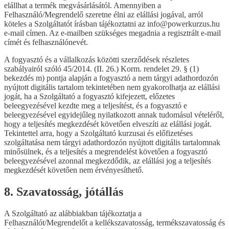
elállhat a termék megvásárlásától. Amennyiben a
Felhasználó/Megrendelő szeretne élni az elállási jogával, arról
köteles a Szolgáltatót írásban tájékoztatni az info@powerkurzus.hu
e-mail címen. Az e-mailben szükséges megadnia a regisztrált e-mail
címét és felhasználónevét.
A fogyasztó és a vállalkozás közötti szerződések részletes
szabályairól szóló 45/2014. (II. 26.) Korm. rendelet 29. § (1)
bekezdés m) pontja alapján a fogyasztó a nem tárgyi adathordozón
nyújtott digitális tartalom tekintetében nem gyakorolhatja az elállási
jogát, ha a Szolgáltató a fogyasztó kifejezett, előzetes
beleegyezésével kezdte meg a teljesítést, és a fogyasztó e
beleegyezésével egyidejűleg nyilatkozott annak tudomásul vételéről,
hogy a teljesítés megkezdését követően elveszíti az elállási jogát.
Tekintettel arra, hogy a Szolgáltató kurzusai és előfizetéses
szolgáltatása nem tárgyi adathordozón nyújtott digitális tartalomnak
minősülnek, és a teljesítés a megrendelést követően a fogyasztó
beleegyezésével azonnal megkezdődik, az elállási jog a teljesítés
megkezdését követően nem érvényesíthető.
8. Szavatosság, jótállás
A Szolgáltató az alábbiakban tájékoztatja a
Felhasználót/Megrendelőt a kellékszavatosság, termékszavatosság és