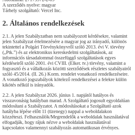
A szerződés nyelve: magyar
Tárhely szolgáltató: Vercel Inc.
2. Általános rendelkezések
2.1. A jelen Szabályzatban nem szabályozott kérdésekre, valamint
jelen Szabályzat értelmezésére a magyar jog az irányadó, különös
tekintettel a Polgári Törvénykönyvről szóló 2013. évi V. törvény
(„Ptk.”) és az elektronikus kereskedelmi szolgáltatások, az
információs társadalommal összefüggő szolgáltatások egyes
kérdéseiről szóló 2001. évi CVIII. (Elker. tv.) törvény, valamint a
fogyasztó és a vállalkozás közötti szerződések részletes szabályairól
szóló 45/2014. (II. 26.) Korm. rendelet vonatkozó rendelkezéseire.
A vonatkozó jogszabályok kötelező rendelkezései a felekre külön
kikötés nélkül is irányadók.
2.2. A jelen Szabályzat 2026. június 1. napjától hatályos és
visszavonásig hatályban marad. A Szolgáltató jogosult egyoldalúan
módosítani a Szabályzatot. A módosításokat a Szolgáltató azok
hatályba lépése előtt 11 (tizenegy) nappal a weboldalakon
közzéteszi. Felhasználók/Megrendelők a weboldalak használatával
elfogadják, hogy rájuk nézve a weboldalak használatával
kapcsolatos valamennyi szabályozás automatikusan érvényes.