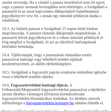
szerint orvosolja. Ha a vásárló a panasz kezelésével nem ért egyet,
vagy a panasz azonnali kivizsgálása nem lehetséges, a Szolgáltató a
panaszról és az azzal kapcsolatos álláspontjáról haladéktalanul
jegyzőkönyvet vesz fel, s annak egy másolati példányát átadja a
vásárlónak.
10.3. Az írásbeli panaszt a Szolgáltató 25 napon belül írásban
megválaszolja. A panaszt elutasító álláspontját megindokolja. A
panaszról felvett jegyzőkönyvet és a válasz másolati példányát öt
évig megőrzi a Szolgáltató, és azt az ellenőrző hatóságoknak
kérésükre bemutatja.
10.4. Tájékoztatjuk, hogy a panaszának elutasítása esetén
panaszával hatósági vagy békéltető testület eljárását
kezdeményezheti, az alábbi elérhetőségeken.
10.5. Szolgáltató a fogyasztói jogvita rendezése érdekében igénybe
veszi a békéltető testületi eljárást.
10.6.
Fogyasztóvédelmi hatósági eljárás.
A
Felhasználó/Megrendelő fogyasztóvédelmi panaszával a lakóhelye
szerint illetékes vármegyei (fővárosi) kormányhivatal
fogyasztóvédelmi főosztályához fordulhat. Az illetékes szervek
elérhetőségei a
fogyasztovedelem.kormany.hu
oldalon érhetők el.