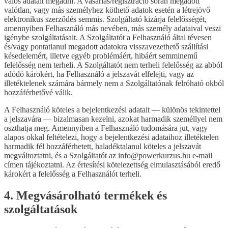
valós adatait megadni. A vásárlás/regisztráció során megadott
valótlan, vagy más személyhez köthető adatok esetén a létrejövő
elektronikus szerződés semmis. Szolgáltató kizárja felelősségét,
amennyiben Felhasználó más nevében, más személy adataival veszi
igénybe szolgáltatásait. A Szolgáltatót a Felhasználó által tévesen
és/vagy pontatlanul megadott adatokra visszavezethető szállítási
késedelemért, illetve egyéb problémáért, hibáért semminemű
felelősség nem terheli. A Szolgáltatót nem terheli felelősség az abból
adódó károkért, ha Felhasználó a jelszavát elfelejti, vagy az
illetéktelenek számára bármely nem a Szolgáltatónak felróható okból
hozzáférhetővé válik.
A Felhasználó köteles a bejelentkezési adatait — különös tekintettel
a jelszavára — bizalmasan kezelni, azokat harmadik személlyel nem
oszthatja meg. Amennyiben a Felhasználó tudomására jut, vagy
alapos okkal feltételezi, hogy a bejelentkezési adataihoz illetéktelen
harmadik fél hozzáférhetett, haladéktalanul köteles a jelszavát
megváltoztatni, és a Szolgáltatót az info@powerkurzus.hu e-mail
címen tájékoztatni. Az értesítési kötelezettség elmulasztásából eredő
károkért a felelősség a Felhasználót terheli.
4. Megvásárolható termékek és
szolgáltatások