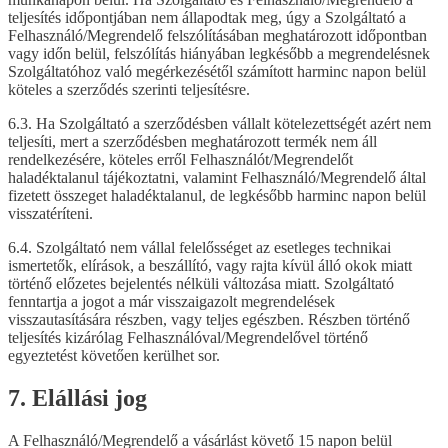
teljesítés időpontjában nem állapodtak meg, úgy a Szolgáltató a
Felhasználó/Megrendelő felszólításában meghatározott időpontban
vagy időn belül, felszólítás hiányában legkésőbb a megrendelésnek
Szolgáltatóhoz való megérkezésétől számított harminc napon belül
köteles a szerződés szerinti teljesítésre.
6.3. Ha Szolgáltató a szerződésben vállalt kötelezettségét azért nem
teljesíti, mert a szerződésben meghatározott termék nem áll
rendelkezésére, köteles erről Felhasználót/Megrendelőt
haladéktalanul tájékoztatni, valamint Felhasználó/Megrendelő által
fizetett összeget haladéktalanul, de legkésőbb harminc napon belül
visszatéríteni.
6.4. Szolgáltató nem vállal felelősséget az esetleges technikai
ismertetők, elírások, a beszállító, vagy rajta kívül álló okok miatt
történő előzetes bejelentés nélküli változása miatt. Szolgáltató
fenntartja a jogot a már visszaigazolt megrendelések
visszautasítására részben, vagy teljes egészben. Részben történő
teljesítés kizárólag Felhasználóval/Megrendelővel történő
egyeztetést követően kerülhet sor.
7. Elállási jog
A Felhasználó/Megrendelő a vásárlást követő 15 napon belül