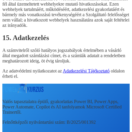
fél által üzemeltetett webhelyekre mutató hivatkozásokat. Ezen
webhelyek tartalmáért, működéséért, adatkezelési gyakorlatáért és
bármely más vonatkozású tevékenységéért a Szolgáltató felelősséget
nem vállal; a hivatkozott webhelyek használatára azok saját feltételei
az irányadók.
15. Adatkezelés
A számvitelről szóló hatályos jogszabályok értelmében a vásárló
által megadott számlázási címet, és a számlák adatait a rendeletben
meghatározott ideig, öt évig tároljuk.
Az adatvédelmi nyilatkozatot az
Adatkezelési Tájékoztató
oldalon
érheti el.
Valós tapasztalatra épülő, gyakorlatias Power BI, Power Apps,
Power Automate, Copilot és AI tanfolyamok Microsoft Certified
Trainertől.
Felnőttképzői nyilvántartási szám: B/2025/001392