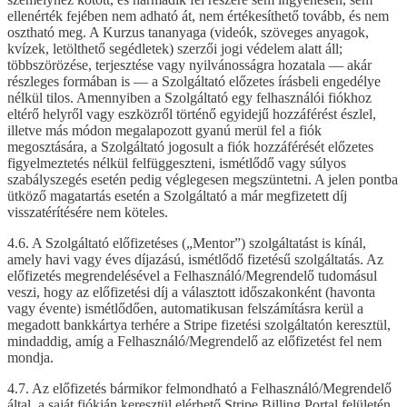
ellenérték fejében nem adható át, nem értékesíthető tovább, és nem
osztható meg. A Kurzus tananyaga (videók, szöveges anyagok,
kvízek, letölthető segédletek) szerzői jogi védelem alatt áll;
többszörözése, terjesztése vagy nyilvánosságra hozatala — akár
részleges formában is — a Szolgáltató előzetes írásbeli engedélye
nélkül tilos. Amennyiben a Szolgáltató egy felhasználói fiókhoz
eltérő helyről vagy eszközről történő egyidejű hozzáférést észlel,
illetve más módon megalapozott gyanú merül fel a fiók
megosztására, a Szolgáltató jogosult a fiók hozzáférését előzetes
figyelmeztetés nélkül felfüggeszteni, ismétlődő vagy súlyos
szabályszegés esetén pedig véglegesen megszüntetni. A jelen pontba
ütköző magatartás esetén a Szolgáltató a már megfizetett díj
visszatérítésére nem köteles.
4.6. A Szolgáltató előfizetéses („Mentor”) szolgáltatást is kínál,
amely havi vagy éves díjazású, ismétlődő fizetésű szolgáltatás. Az
előfizetés megrendelésével a Felhasználó/Megrendelő tudomásul
veszi, hogy az előfizetési díj a választott időszakonként (havonta
vagy évente) ismétlődően, automatikusan felszámításra kerül a
megadott bankkártya terhére a Stripe fizetési szolgáltatón keresztül,
mindaddig, amíg a Felhasználó/Megrendelő az előfizetést fel nem
mondja.
4.7. Az előfizetés bármikor felmondható a Felhasználó/Megrendelő
által, a saját fiókján keresztül elérhető Stripe Billing Portal felületén,