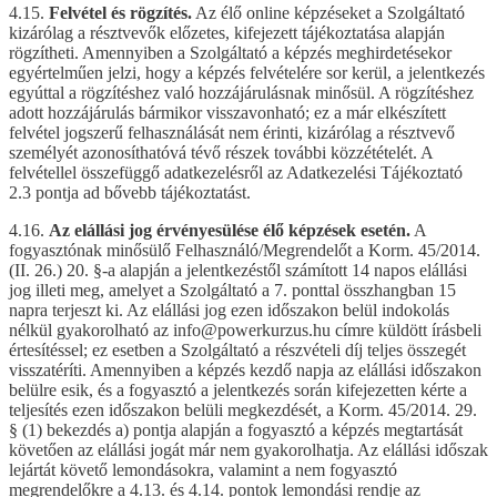
4.15.
Felvétel és rögzítés.
Az élő online képzéseket a Szolgáltató
kizárólag a résztvevők előzetes, kifejezett tájékoztatása alapján
rögzítheti. Amennyiben a Szolgáltató a képzés meghirdetésekor
egyértelműen jelzi, hogy a képzés felvételére sor kerül, a jelentkezés
egyúttal a rögzítéshez való hozzájárulásnak minősül. A rögzítéshez
adott hozzájárulás bármikor visszavonható; ez a már elkészített
felvétel jogszerű felhasználását nem érinti, kizárólag a résztvevő
személyét azonosíthatóvá tévő részek további közzétételét. A
felvétellel összefüggő adatkezelésről az Adatkezelési Tájékoztató
2.3 pontja ad bővebb tájékoztatást.
4.16.
Az elállási jog érvényesülése élő képzések esetén.
A
fogyasztónak minősülő Felhasználó/Megrendelőt a Korm. 45/2014.
(II. 26.) 20. §-a alapján a jelentkezéstől számított 14 napos elállási
jog illeti meg, amelyet a Szolgáltató a 7. ponttal összhangban 15
napra terjeszt ki. Az elállási jog ezen időszakon belül indokolás
nélkül gyakorolható az info@powerkurzus.hu címre küldött írásbeli
értesítéssel; ez esetben a Szolgáltató a részvételi díj teljes összegét
visszatéríti. Amennyiben a képzés kezdő napja az elállási időszakon
belülre esik, és a fogyasztó a jelentkezés során kifejezetten kérte a
teljesítés ezen időszakon belüli megkezdését, a Korm. 45/2014. 29.
§ (1) bekezdés a) pontja alapján a fogyasztó a képzés megtartását
követően az elállási jogát már nem gyakorolhatja. Az elállási időszak
lejártát követő lemondásokra, valamint a nem fogyasztó
megrendelőkre a 4.13. és 4.14. pontok lemondási rendje az