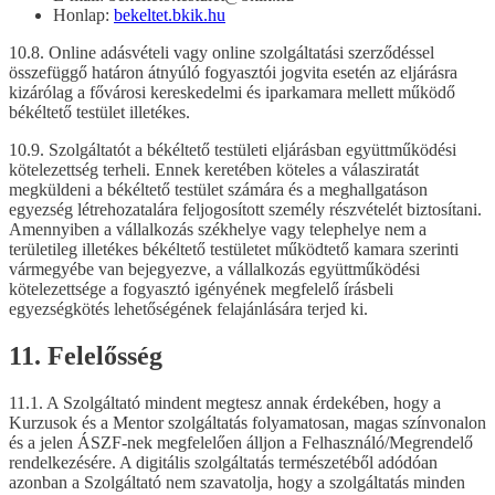
Honlap:
bekeltet.bkik.hu
10.8. Online adásvételi vagy online szolgáltatási szerződéssel
összefüggő határon átnyúló fogyasztói jogvita esetén az eljárásra
kizárólag a fővárosi kereskedelmi és iparkamara mellett működő
békéltető testület illetékes.
10.9. Szolgáltatót a békéltető testületi eljárásban együttműködési
kötelezettség terheli. Ennek keretében köteles a válasziratát
megküldeni a békéltető testület számára és a meghallgatáson
egyezség létrehozatalára feljogosított személy részvételét biztosítani.
Amennyiben a vállalkozás székhelye vagy telephelye nem a
területileg illetékes békéltető testületet működtető kamara szerinti
vármegyébe van bejegyezve, a vállalkozás együttműködési
kötelezettsége a fogyasztó igényének megfelelő írásbeli
egyezségkötés lehetőségének felajánlására terjed ki.
11. Felelősség
11.1. A Szolgáltató mindent megtesz annak érdekében, hogy a
Kurzusok és a Mentor szolgáltatás folyamatosan, magas színvonalon
és a jelen ÁSZF-nek megfelelően álljon a Felhasználó/Megrendelő
rendelkezésére. A digitális szolgáltatás természetéből adódóan
azonban a Szolgáltató nem szavatolja, hogy a szolgáltatás minden