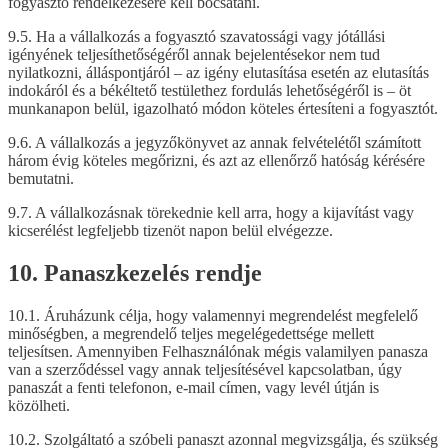
fogyasztó rendelkezésére kell bocsátani.
9.5. Ha a vállalkozás a fogyasztó szavatossági vagy jótállási
igényének teljesíthetőségéről annak bejelentésekor nem tud
nyilatkozni, álláspontjáról – az igény elutasítása esetén az elutasítás
indokáról és a békéltető testülethez fordulás lehetőségéről is – öt
munkanapon belül, igazolható módon köteles értesíteni a fogyasztót.
9.6. A vállalkozás a jegyzőkönyvet az annak felvételétől számított
három évig köteles megőrizni, és azt az ellenőrző hatóság kérésére
bemutatni.
9.7. A vállalkozásnak törekednie kell arra, hogy a kijavítást vagy
kicserélést legfeljebb tizenöt napon belül elvégezze.
10. Panaszkezelés rendje
10.1. Áruházunk célja, hogy valamennyi megrendelést megfelelő
minőségben, a megrendelő teljes megelégedettsége mellett
teljesítsen. Amennyiben Felhasználónak mégis valamilyen panasza
van a szerződéssel vagy annak teljesítésével kapcsolatban, úgy
panaszát a fenti telefonon, e-mail címen, vagy levél útján is
közölheti.
10.2. Szolgáltató a szóbeli panaszt azonnal megvizsgálja, és szükség