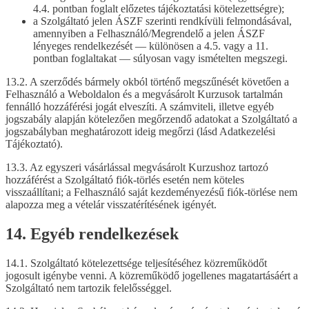
4.4. pontban foglalt előzetes tájékoztatási kötelezettségre);
a Szolgáltató jelen ÁSZF szerinti rendkívüli felmondásával,
amennyiben a Felhasználó/Megrendelő a jelen ÁSZF
lényeges rendelkezését — különösen a 4.5. vagy a 11.
pontban foglaltakat — súlyosan vagy ismételten megszegi.
13.2. A szerződés bármely okból történő megszűnését követően a
Felhasználó a Weboldalon és a megvásárolt Kurzusok tartalmán
fennálló hozzáférési jogát elveszíti. A számviteli, illetve egyéb
jogszabály alapján kötelezően megőrzendő adatokat a Szolgáltató a
jogszabályban meghatározott ideig megőrzi (lásd Adatkezelési
Tájékoztató).
13.3. Az egyszeri vásárlással megvásárolt Kurzushoz tartozó
hozzáférést a Szolgáltató fiók-törlés esetén nem köteles
visszaállítani; a Felhasználó saját kezdeményezésű fiók-törlése nem
alapozza meg a vételár visszatérítésének igényét.
14. Egyéb rendelkezések
14.1. Szolgáltató kötelezettsége teljesítéséhez közreműködőt
jogosult igénybe venni. A közreműködő jogellenes magatartásáért a
Szolgáltató nem tartozik felelősséggel.