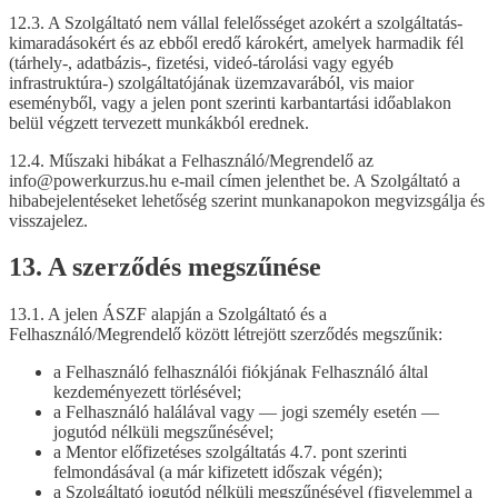
12.3. A Szolgáltató nem vállal felelősséget azokért a szolgáltatás-
kimaradásokért és az ebből eredő károkért, amelyek harmadik fél
(tárhely-, adatbázis-, fizetési, videó-tárolási vagy egyéb
infrastruktúra-) szolgáltatójának üzemzavarából, vis maior
eseményből, vagy a jelen pont szerinti karbantartási időablakon
belül végzett tervezett munkákból erednek.
12.4. Műszaki hibákat a Felhasználó/Megrendelő az
info@powerkurzus.hu e-mail címen jelenthet be. A Szolgáltató a
hibabejelentéseket lehetőség szerint munkanapokon megvizsgálja és
visszajelez.
13. A szerződés megszűnése
13.1. A jelen ÁSZF alapján a Szolgáltató és a
Felhasználó/Megrendelő között létrejött szerződés megszűnik:
a Felhasználó felhasználói fiókjának Felhasználó által
kezdeményezett törlésével;
a Felhasználó halálával vagy — jogi személy esetén —
jogutód nélküli megszűnésével;
a Mentor előfizetéses szolgáltatás 4.7. pont szerinti
felmondásával (a már kifizetett időszak végén);
a Szolgáltató jogutód nélküli megszűnésével (figyelemmel a