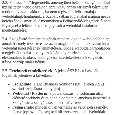
2.3. Felhasználó/Megrendelő, amennyiben belép a Szolgáltató által
üzemeltetett weboldalra/honlapra, vagy annak tartalmát bármilyen
módon olvassa – akkor is, ha nem regisztrált felhasználója a
weboldalnak/honlapnak, a Szabályzatban foglaltakat magára nézve
kötelezőnek ismeri el. Amennyiben a Felhasználó/Megrendelő nem
fogadja el a feltételeket, nem jogosult a weboldal tartalmának
megtekintésére.
2.4. Szolgáltató fenntart magának minden jogot a weboldal/honlap,
annak bármely részlete és az azon megjelenő tartalmak, valamint a
weboldal terjesztésének tekintetében. Tilos a weboldalon/honlapon
megjelenő tartalmak vagy azok bármely részletének letöltése,
elektronikus tárolása, feldolgozása és értékesítése a Szolgáltató
írásos hozzájárulása nélkül.
2.5.
Értelmező rendelkezések.
A jelen ÁSZF-ben használt
fogalmak jelentése a következő:
Szolgáltató:
HDZ Business Solutions Kft., a jelen ÁSZF
szerinti szolgáltatások nyújtója.
Weboldal / Platform:
a powerkurzus.hu fődomain alatt
elérhető webhely és minden aldomainje, amelyen keresztül a
Szolgáltató a szolgáltatásait elérhetővé teszi.
Felhasználó:
minden olyan természetes vagy jogi személy,
illetve jogi személyiség nélküli szervezet, aki a Weboldalt