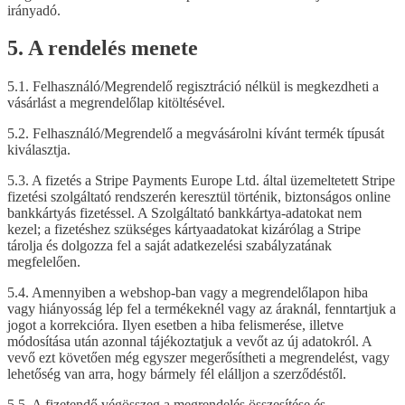
irányadó.
5. A rendelés menete
5.1. Felhasználó/Megrendelő regisztráció nélkül is megkezdheti a
vásárlást a megrendelőlap kitöltésével.
5.2. Felhasználó/Megrendelő a megvásárolni kívánt termék típusát
kiválasztja.
5.3. A fizetés a Stripe Payments Europe Ltd. által üzemeltetett Stripe
fizetési szolgáltató rendszerén keresztül történik, biztonságos online
bankkártyás fizetéssel. A Szolgáltató bankkártya-adatokat nem
kezel; a fizetéshez szükséges kártyaadatokat kizárólag a Stripe
tárolja és dolgozza fel a saját adatkezelési szabályzatának
megfelelően.
5.4. Amennyiben a webshop-ban vagy a megrendelőlapon hiba
vagy hiányosság lép fel a termékeknél vagy az áraknál, fenntartjuk a
jogot a korrekcióra. Ilyen esetben a hiba felismerése, illetve
módosítása után azonnal tájékoztatjuk a vevőt az új adatokról. A
vevő ezt követően még egyszer megerősítheti a megrendelést, vagy
lehetőség van arra, hogy bármely fél elálljon a szerződéstől.
5.5. A fizetendő végösszeg a megrendelés összesítése és