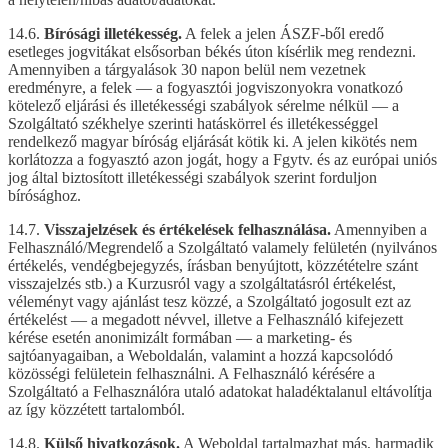
14.6.
Bírósági illetékesség.
A felek a jelen ÁSZF-ből eredő
esetleges jogvitákat elsősorban békés úton kísérlik meg rendezni.
Amennyiben a tárgyalások 30 napon belül nem vezetnek
eredményre, a felek — a fogyasztói jogviszonyokra vonatkozó
kötelező eljárási és illetékességi szabályok sérelme nélkül — a
Szolgáltató székhelye szerinti hatáskörrel és illetékességgel
rendelkező magyar bíróság eljárását kötik ki. A jelen kikötés nem
korlátozza a fogyasztó azon jogát, hogy a Fgytv. és az európai uniós
jog által biztosított illetékességi szabályok szerint forduljon
bírósághoz.
14.7.
Visszajelzések és értékelések felhasználása.
Amennyiben a
Felhasználó/Megrendelő a Szolgáltató valamely felületén (nyilvános
értékelés, vendégbejegyzés, írásban benyújtott, közzétételre szánt
visszajelzés stb.) a Kurzusról vagy a szolgáltatásról értékelést,
véleményt vagy ajánlást tesz közzé, a Szolgáltató jogosult ezt az
értékelést — a megadott névvel, illetve a Felhasználó kifejezett
kérése esetén anonimizált formában — a marketing- és
sajtóanyagaiban, a Weboldalán, valamint a hozzá kapcsolódó
közösségi felületein felhasználni. A Felhasználó kérésére a
Szolgáltató a Felhasználóra utaló adatokat haladéktalanul eltávolítja
az így közzétett tartalomból.
14.8.
Külső hivatkozások.
A Weboldal tartalmazhat más, harmadik