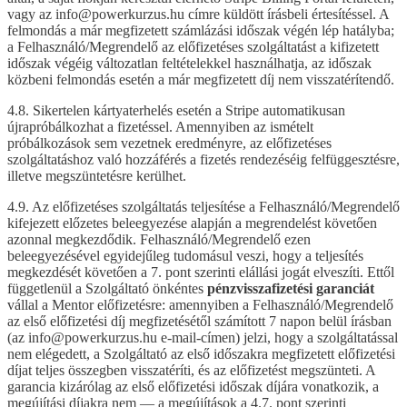
vagy az info@powerkurzus.hu címre küldött írásbeli értesítéssel. A
felmondás a már megfizetett számlázási időszak végén lép hatályba;
a Felhasználó/Megrendelő az előfizetéses szolgáltatást a kifizetett
időszak végéig változatlan feltételekkel használhatja, az időszak
közbeni felmondás esetén a már megfizetett díj nem visszatérítendő.
4.8. Sikertelen kártyaterhelés esetén a Stripe automatikusan
újrapróbálkozhat a fizetéssel. Amennyiben az ismételt
próbálkozások sem vezetnek eredményre, az előfizetéses
szolgáltatáshoz való hozzáférés a fizetés rendezéséig felfüggesztésre,
illetve megszüntetésre kerülhet.
4.9. Az előfizetéses szolgáltatás teljesítése a Felhasználó/Megrendelő
kifejezett előzetes beleegyezése alapján a megrendelést követően
azonnal megkezdődik. Felhasználó/Megrendelő ezen
beleegyezésével egyidejűleg tudomásul veszi, hogy a teljesítés
megkezdését követően a 7. pont szerinti elállási jogát elveszíti. Ettől
függetlenül a Szolgáltató önkéntes
pénzvisszafizetési garanciát
vállal a Mentor előfizetésre: amennyiben a Felhasználó/Megrendelő
az első előfizetési díj megfizetésétől számított 7 napon belül írásban
(az info@powerkurzus.hu e-mail-címen) jelzi, hogy a szolgáltatással
nem elégedett, a Szolgáltató az első időszakra megfizetett előfizetési
díjat teljes összegben visszatéríti, és az előfizetést megszünteti. A
garancia kizárólag az első előfizetési időszak díjára vonatkozik, a
megújítási díjakra nem — a megújítások a 4.7. pont szerinti