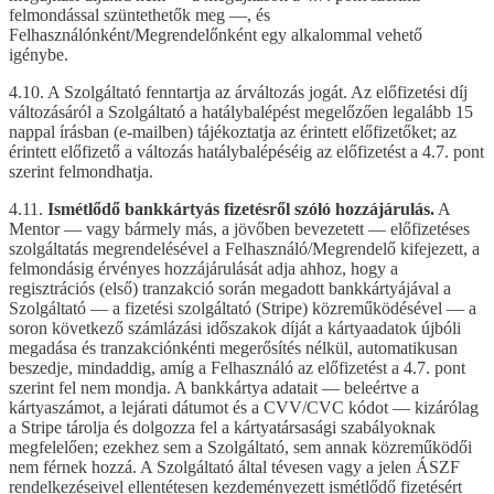
felmondással szüntethetők meg —, és
Felhasználónként/Megrendelőnként egy alkalommal vehető
igénybe.
4.10. A Szolgáltató fenntartja az árváltozás jogát. Az előfizetési díj
változásáról a Szolgáltató a hatálybalépést megelőzően legalább 15
nappal írásban (e-mailben) tájékoztatja az érintett előfizetőket; az
érintett előfizető a változás hatálybalépéséig az előfizetést a 4.7. pont
szerint felmondhatja.
4.11.
Ismétlődő bankkártyás fizetésről szóló hozzájárulás.
A
Mentor — vagy bármely más, a jövőben bevezetett — előfizetéses
szolgáltatás megrendelésével a Felhasználó/Megrendelő kifejezett, a
felmondásig érvényes hozzájárulását adja ahhoz, hogy a
regisztrációs (első) tranzakció során megadott bankkártyájával a
Szolgáltató — a fizetési szolgáltató (Stripe) közreműködésével — a
soron következő számlázási időszakok díját a kártyaadatok újbóli
megadása és tranzakciónkénti megerősítés nélkül, automatikusan
beszedje, mindaddig, amíg a Felhasználó az előfizetést a 4.7. pont
szerint fel nem mondja. A bankkártya adatait — beleértve a
kártyaszámot, a lejárati dátumot és a CVV/CVC kódot — kizárólag
a Stripe tárolja és dolgozza fel a kártyatársasági szabályoknak
megfelelően; ezekhez sem a Szolgáltató, sem annak közreműködői
nem férnek hozzá. A Szolgáltató által tévesen vagy a jelen ÁSZF
rendelkezéseivel ellentétesen kezdeményezett ismétlődő fizetésért